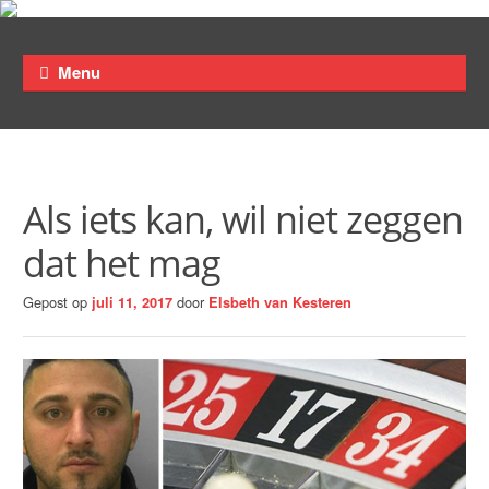
Ga
Ga
Menu
door
direct
naar
naar
navigatie
de
inhoud
Als iets kan, wil niet zeggen
dat het mag
Gepost op
door
juli 11, 2017
Elsbeth van Kesteren