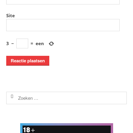
Site
3
−
=
een
Zoeken
naar: